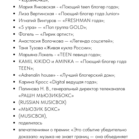
Мария Янковская - «Поющий teen блогер года»;
Лиза Вертинская - «Поющий блогер года Junior»
Игнатий Винтуров — «FRESHMAN года»;
«5 утра» — «Поп группа GOLD»;
Фогель — «Лирик артист»;
Анастасия Волочкова — «Легенда соцсетей»;
Таня Тузова «Живая кукла России»;
Марьяна Локель - «TEEN певица года»;
KAMIL KIKIDO и AMINKA — «Поющий блогер года
TEEN»;
«Adrenalin house» - «Лучший блогерский дом»;
Карина Кросс «Digital ведущая года»;
Палинова Н. В., генеральный директор телеканалов
«РАШН МЬЮЗИКБОКС»
(RUSSIAN MUSICBOX)
«МЬЮЗИК БОКС»
(MUSICBOX),
поделилась
впечатлениями о премии: «Это событие убедительно
доказало: музыка не знает границ — она объединяет