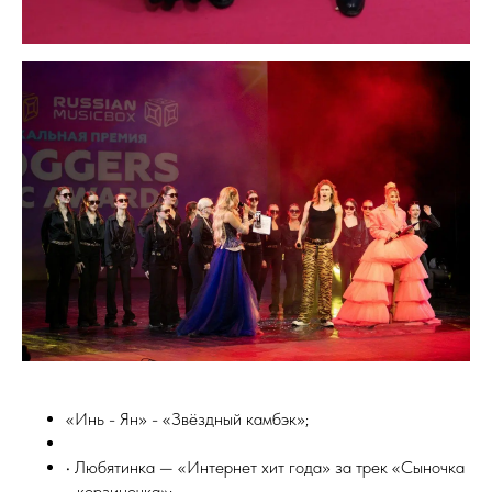
«Инь - Ян» - «Звёздный камбэк»;
• Любятинка — «Интернет хит года» за трек «Сыночка
- корзиночка»;