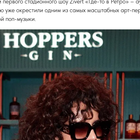
 первого стадионного шоу Zivert «Где-то в Ретро» – 
ую уже окрестили одним из самых масштабных арт-п
й поп-музыки.