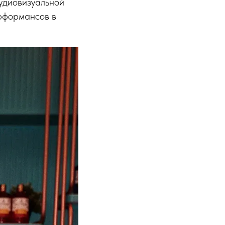
аудиовизуальной
ерформансов в