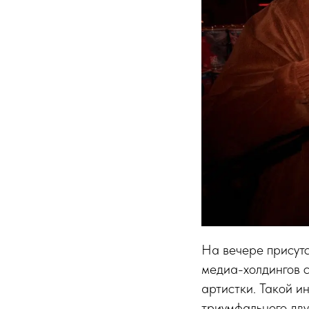
На вечере присутс
медиа-холдингов с
артистки. Такой и
триумфального дву