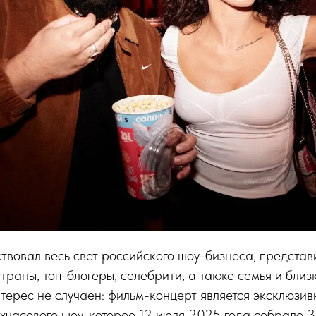
твовал весь свет российского шоу-бизнеса, представ
траны, топ-блогеры, селебрити, а также семья и близ
нтерес не случаен: фильм-концерт является эксклюзи
хчасового шоу, которое 12 июля 2025 года собрало 