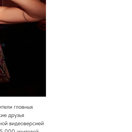
ители главных
кие друзья
вной видеоверсией
35 000 зрителей