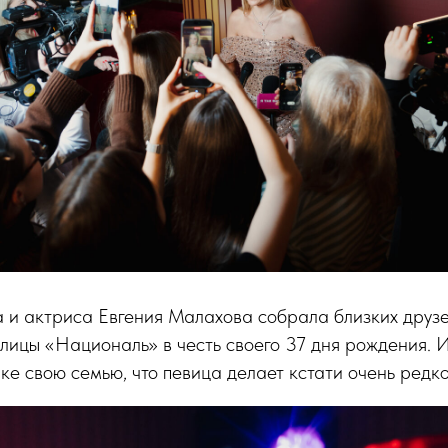
 и актриса Евгения Малахова собрала близких друзе
олицы «Националь» в честь своего 37 дня рождения. 
ке свою семью, что певица делает кстати очень редко