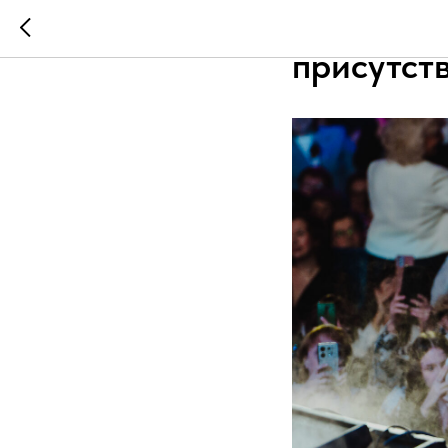
На концер
присутст