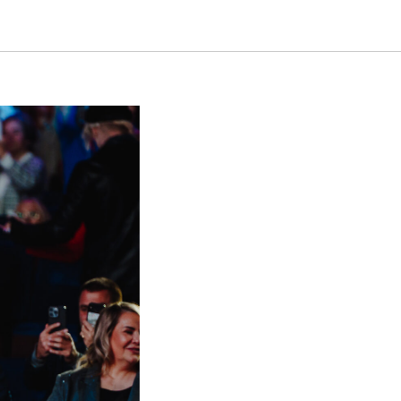
не" -