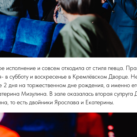
е исполнение и совсем отходила от стиля певца. Пр
- в субботу и воскресенье в Кремлёвском Дворце. Н
е 2 дня на торжественном дне рождения, а именно ег
катерина Мизулина. В зале оказалась вторая супруга
а, то есть двойники Ярослава и Екатерины.