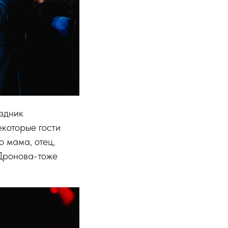
аздник
екоторые гости
о мама, отец,
 Дронова-тоже