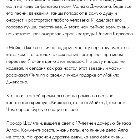
если не являлся фанатом песен Майкла Джексона. Ведь все
его песни, движения, танцы попадают в самую душу и
очаруют и расторгают любого человека. И сделают его
гораздо лучше, счастливее. А этого нам сейчас всем очень
не хватает»,-резюмировал король эстрады Филипп Киркоров.
«Майкл Джексон лично подарил мне эту перчатку вместе с
котелком. Но котелок, к сожалению, затерялся при моем
переезде. Я очень ценю этот подарок. Ни разу никуда не
надевал, и сегодня как раз настал этот звездный час»,-
рассказал Филипп о своем личном подарке от Майкла
Джексона.
Кто-то из гостей премьеры очень громко на весь зал
кинотеатра крикнул «Киркоров,это наш Майкл Джексон».
Чем сорвал бурную овацию в зале.
Прохор Шаляпин, вышел в свет с 17-летней дочерью Витаса
Аллой. Комментировать жизнь папы, его личные дела, Алла
не стала. На красной дорожке девушка вела себя очень