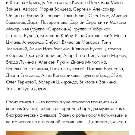
и Вики из «Бригады У» и голос «Крутого Подъема» Миша
Зайцев, Аврора, Мария Зайцева, Сергей и Александр
Филины с Марией Прорвич, Таша Белая, Олег Гаас, Михаил
Башкатов, Дарья Повереннова, Сергей Сироткин и Максим
Макарычев (группа «Сироткин»), группа «Фабрика»,
Наталья Рудова, Катерина Кейру, Влад Соколовский, Маша
Цигаль, Александр Энберт, Вячеслав Макаров, Тони
Толмацкий, Алина Насибуллина, Юлиана Бухольц, группа
«Корни», Дмитрий Борисов, Анар, Егор Шип, Слава Мэрлоу,
Влада Лукина и Алексей Лукин, Диана Милютина,
Веневьева Новицкая, Птаха с супругой, Наташа Борисова,
Диана Енакаева, Анна Калашникова, группа «Город 312»,
Олег Терновой, Валерия Шкирандо, Виктория Заикина,
Татьяна Тур и другие.
Стоит отметить, что картина уже показала грандиозный
кассовый успех, собрав рекордные сборы для музыкальных
биографических фильмов. Главную роль короля поп-музыки в
ленте исполнил его родной племянник — Джаафар Джексон.