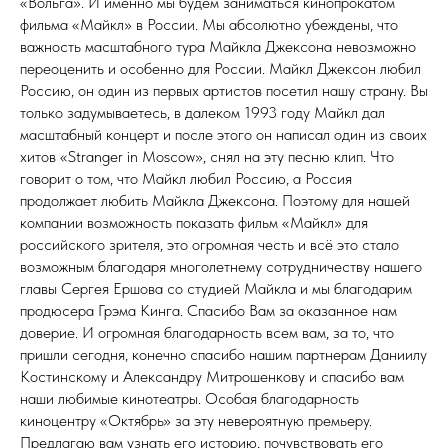
«Вольга». И именно мы будем заниматься кинопрокатом
фильма «Майкл» в России. Мы абсолютно убеждены, что
важность масштабного тура Майкла Джексона невозможно
переоценить и особенно для России. Майкл Джексон любил
Россию, он один из первых артистов посетил нашу страну. Вы
только задумываетесь, в далеком 1993 году Майкл дал
масштабный концерт и после этого он написал один из своих
хитов «Stranger in Moscow», снял на эту песню клип. Что
говорит о том, что Майкл любил Россию, а Россия
продолжает любить Майкла Джексона. Поэтому для нашей
компании возможность показать фильм «Майкл» для
российского зрителя, это огромная честь и всё это стало
возможным благодаря многолетнему сотрудничеству нашего
главы Сергея Ершова со студией Майкла и мы благодарим
продюсера Грэма Кинга. Спасибо Вам за оказанное нам
доверие. И огромная благодарность всем вам, за то, что
пришли сегодня, конечно спасибо нашим партнерам Даниилу
Костинскому и Александру Митрошенкову и спасибо вам
наши любимые кинотеатры. Особая благодарность
киноцентру «Октябрь» за эту невероятную премьеру.
Предлагаю вам узнать его историю, почувствовать его