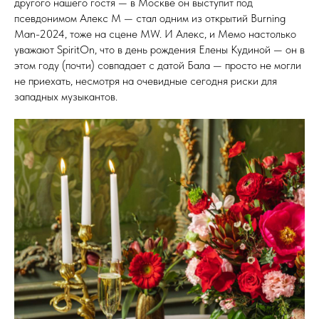
другого нашего гостя — в Москве он выступит под
псевдонимом Алекс М — стал одним из открытий Burning
Man-2024, тоже на сцене MW. И Алекс, и Мемо настолько
уважают SpiritOn, что в день рождения Елены Кудиной — он в
этом году (почти) совпадает с датой Бала — просто не могли
не приехать, несмотря на очевидные сегодня риски для
западных музыкантов.