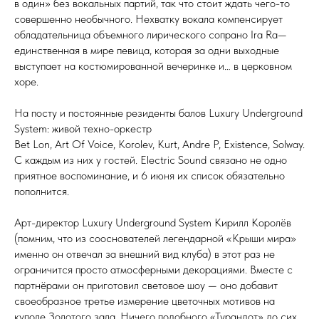
в один» без вокальных партий, так что стоит ждать чего-то
совершенно необычного. Нехватку вокала компенсирует
обладательница объемного лирического сопрано Ira Ra—
единственная в мире певица, которая за одни выходные
выступает на костюмированной вечеринке и… в церковном
хоре.
На посту и постоянные резиденты балов Luxury Underground
System: живой техно-оркестр
Bet Lon, Art Of Voice, Korolev, Kurt, Andre P, Existence, Solway.
С каждым из них у гостей. Electric Sound связано не одно
приятное воспоминание, и 6 июня их список обязательно
пополнится.
Арт-директор Luxury Underground System Кирилл Королёв
(помним, что из сооснователей легендарной «Крыши мира»
именно он отвечал за внешний вид клуба) в этот раз не
ограничится просто атмосферными декорациями. Вместе с
партнёрами он приготовил световое шоу — оно добавит
своеобразное третье измерение цветочных мотивов на
куполе Золотого зала. Ничего подобного «Турандот» до сих