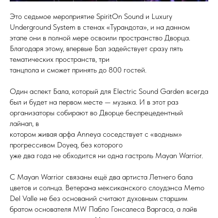
Это седьмое мероприятие SpiritOn Sound и Luxury
Underground System в стенах «Турандота», и на данном
этапе они в полной мере освоили пространство Дворца.
Благодаря этому, впервые Бал задействует сразу пять
тематических пространств, три
танцпола и сможет принять до 800 гостей.
Один аспект Бала, который для Electric Sound Garden всегда
был и будет на первом месте — музыка. И в этот раз
организаторы собирают во Дворце беспрецедентный
лайнап, в
котором живая арфа Anneya соседствует с «водным»
прогрессивом Doyeq, без которого
уже два года не обходится ни одна гастроль Mayan Warrior.
С Mayan Warrior связаны ещё два артиста Летнего бала
цветов и солнца. Ветерана мексиканского слоудэнса Memo
Del Valle не без оснований считают духовным старшим
братом основателя MW Пабло Гонсалеса Варгаса, а лайв