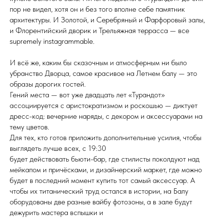
пор не видел, хотя он и без того вполне себе памятник
архитектуры. И Золотой, и Серебряный и Фарфоровый залы,
и Флорентийский дворик и Трельяжная террасса — все
supremely instagrammable.
И всё же, каким бы сказочным и атмосферным ни было
убранство Дворца, самое красивое на Летнем балу — это
образы дорогих гостей.
Гений места — вот уже двадцать лет «Турандот»
ассоциируется с аристократизмом и роскошью — диктует
дресс-код: вечерние наряды, с декором и аксессуарами на
тему цветов.
Для тех, кто готов приложить дополнительные усилия, чтобы
выглядеть лучше всех, с 19:30
будет действовать бьюти-бар, где стилисты поколдуют над
мейкапом и причёсками, и дизайнерский маркет, где можно
будет в последний момент купить тот самый аксессуар. А
чтобы их титанический труд остался в истории, на Балу
оборудованы две разные вайбу фотозоны, а в зале будут
дежурить мастера вспышки и