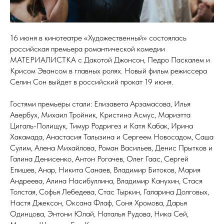
16 июня в кинотеатре «Художественный» состоялась
российская премьера романтической комедии
МАТЕРИАЛИСТКА с Дакотой Джонсон, Педро Паскалем и
Крисом Эвансом в главных ролях. Новый фильм режиссера
Селин Сон выйдет в российский прокат 19 июня.
Гостями премьеры стали: Елизавета Арзамасова, Илья
Авербух, Михаил Тройник, Кристина Асмус, Мариэтта
Цигаль-Полищук, Тимур Родригез и Катя Кабак, Ирина
Хакамада, Анастасия Талызина и Сергеем Новосадом, Саша
Сулим, Алена Михайлова, Роман Васильев, Денис Прытков и
Галина Денисенко, Антон Рогачев, Олег Гаас, Сергей
Епишев, Анар, Никита Санаев, Владимир Битоков, Мария
Андреева, Алина Насибуллина, Владимир Канухин, Стася
Толстая, Софья Лебедева, Стас Тыркин, Галарина Долговых,
Настя Джексон, Оксана Флаф, Соня Хромова, Дарья
Одинцова, Энтони Юлай, Наталья Рудова, Ника Сей,