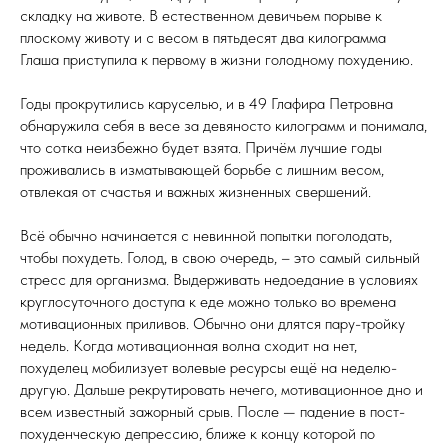
складку на животе. В естественном девичьем порыве к
плоскому животу и с весом в пятьдесят два килограмма
Глаша приступила к первому в жизни голодному похудению.
Годы прокрутились каруселью, и в 49 Глафира Петровна
обнаружила себя в весе за девяносто килограмм и понимала,
что сотка неизбежно будет взята. Причём лучшие годы
проживались в изматывающей борьбе с лишним весом,
отвлекая от счастья и важных жизненных свершений.
Всё обычно начинается с невинной попытки поголодать,
чтобы похудеть. Голод, в свою очередь, – это самый сильный
стресс для организма. Выдерживать недоедание в условиях
круглосуточного доступа к еде можно только во времена
мотивационных приливов. Обычно они длятся пару-тройку
недель. Когда мотивационная волна сходит на нет,
похуделец мобилизует волевые ресурсы ещё на неделю-
другую. Дальше рекрутировать нечего, мотивационное дно и
всем известный зажорный срыв. После — падение в пост-
похуденческую депрессию, ближе к концу которой по