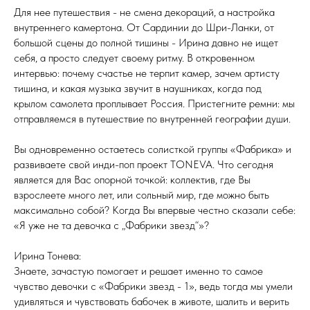
Для нее путешествия - не смена декораций, а настройка
внутреннего камертона. От Сардинии до Шри-Ланки, от
большой сцены до полной тишины - Ирина давно не ищет
себя, а просто следует своему ритму. В откровенном
интервью: почему счастье не терпит камер, зачем артисту
тишина, и какая музыка звучит в наушниках, когда под
крылом самолета проплывает Россия. Пристегните ремни: мы
отправляемся в путешествие по внутренней географии души.
Вы одновременно остаетесь солисткой группы «Фабрика» и
развиваете свой инди-поп проект TONEVA. Что сегодня
является для Вас опорной точкой: коллектив, где Вы
взрослеете много лет, или сольный мир, где можно быть
максимально собой? Когда Вы впервые честно сказали себе:
«Я уже не та девочка с „Фабрики звезд“»?
Ирина Тонева:
Знаете, зачастую помогает и решает именно то самое
чувство девочки с «Фабрики звезд - 1», ведь тогда мы умели
удивляться и чувствовать бабочек в животе, шалить и верить