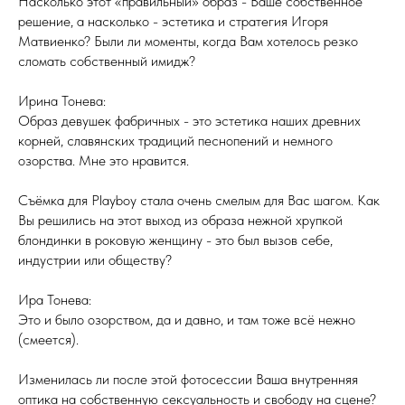
Насколько этот «правильный» образ - Ваше собственное
решение, а насколько - эстетика и стратегия Игоря
Матвиенко? Были ли моменты, когда Вам хотелось резко
сломать собственный имидж?
Ирина Тонева:
Образ девушек фабричных - это эстетика наших древних
корней, славянских традиций песнопений и немного
озорства. Мне это нравится.
Съёмка для Playboy стала очень смелым для Вас шагом. Как
Вы решились на этот выход из образа нежной хрупкой
блондинки в роковую женщину - это был вызов себе,
индустрии или обществу?
Ира Тонева:
Это и было озорством, да и давно, и там тоже всё нежно
(смеется).
Изменилась ли после этой фотосессии Ваша внутренняя
оптика на собственную сексуальность и свободу на сцене?